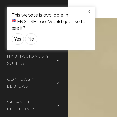
X
This website is available in
ENGLISH
, too. Would you like to
see it?
Yes
No
HABITACIONES Y
SUITES
COMIDAS Y
BEBIDAS
SALAS DE
REUNIONES