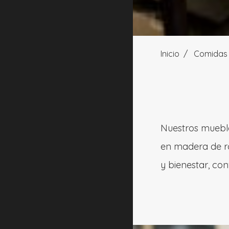
Inicio
Comidas 
Nuestros mueble
en madera de ro
y bienestar, co