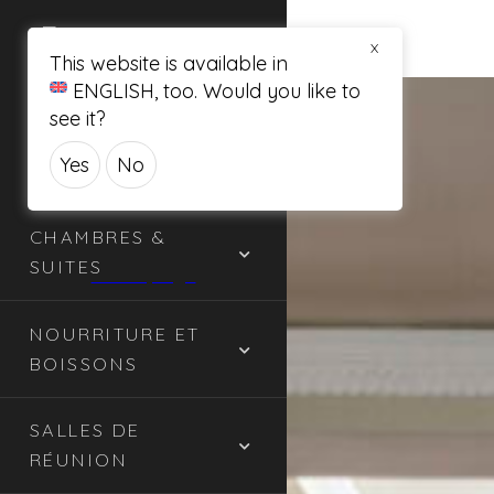
X
This website is available in
ENGLISH
, too. Would you like to
see it?
Yes
No
CHAMBRES &
SUITES
NOURRITURE ET
BOISSONS
SALLES DE
RÉUNION